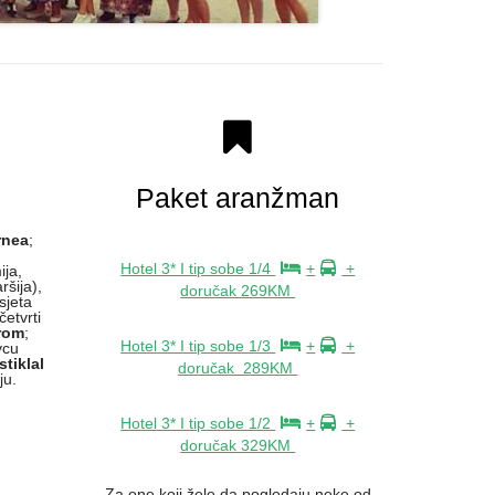
Paket aranžman
rnea
;
k
Hotel 3* I tip sobe 1/4
+
+
ja,
ršija),
doručak 269KM
sjeta
četvrti
orom
;
Hotel 3* I tip sobe 1/3
+
+
vcu
Istiklal
doručak 289KM
ju.
Hotel 3* I tip sobe 1/2
+
+
doručak 329KM
Za one koji žele da pogledaju neke od