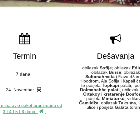
Termin
Dešavanja
obilazak
Sofije
; obilazak
Edi
obilazak
Burse
; obilaza
7 dana
Sultanahmeta
(Plava džami
Hipodrom, Aja Sofija i Kapali ča
te posjeta
Topkapi
palati; po
24. Novembar
Dolmabahče palati
, obilazak 
Ortakoy
i
krstarenje Bosf
posjeta
Miniaturku
, vidiko
Čamlidža
, obilazak
Taksima
,
rmina avio paket aranžmana od
ulice i posjeta
Galata
toran
3 I 4 I 5 I 6 dana