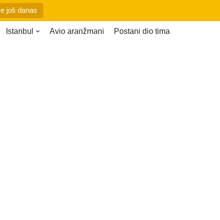
se još danas
Istanbul
Avio aranžmani
Postani dio tima