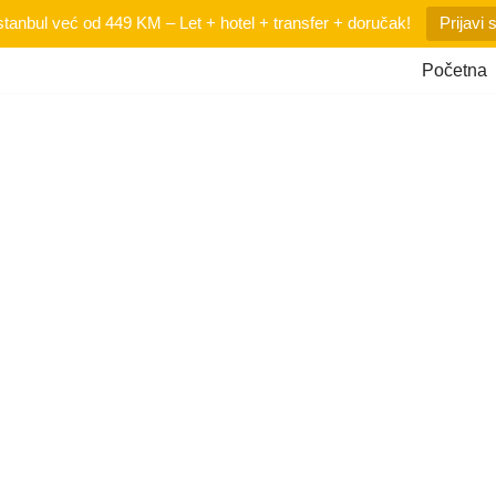
tanbul već od 449 KM – Let + hotel + transfer + doručak!
Prijavi 
Početna