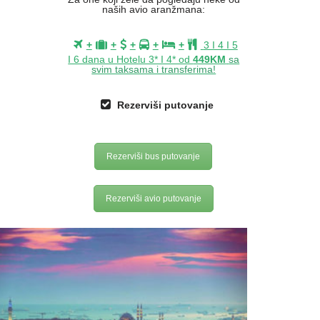
naših avio aranžmana:
+
+
+
+
+
3 I 4 I 5
I 6 dana u Hotelu 3* I 4* od
449KM
sa
svim taksama i transferima!
Rezerviši
putovanje
Rezerviši bus putovanje
Rezerviši avio putovanje