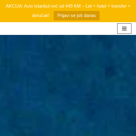
AKCIJA: Avio Istanbul već od 449 KM – Let + hotel + transfer +
doručak!
Prijavi se još danas
Skip
to
content