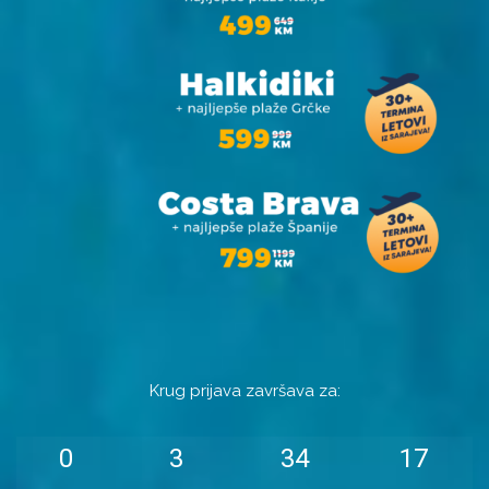
Krug prijava završava za:
15
14
0
0
3
3
34
34