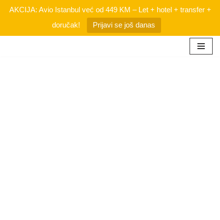
AKCIJA: Avio Istanbul već od 449 KM – Let + hotel + transfer +
doručak!
Prijavi se još danas
Skip
to
content