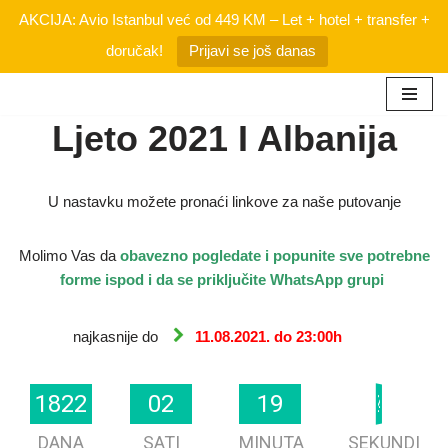
AKCIJA: Avio Istanbul već od 449 KM – Let + hotel + transfer +
doručak!
Prijavi se još danas
Skip
Ljeto 2021 I Albanija
to
content
U nastavku možete pronaći linkove za naše putovanje
Molimo Vas da
obavezno
pogledate i popunite sve potrebne
forme ispod i da se priključite WhatsApp grupi
najkasnije do
11.08.2021. do 23:00h
24
25
1822
1822
02
02
19
19
DANA
SATI
MINUTA
SEKUNDI