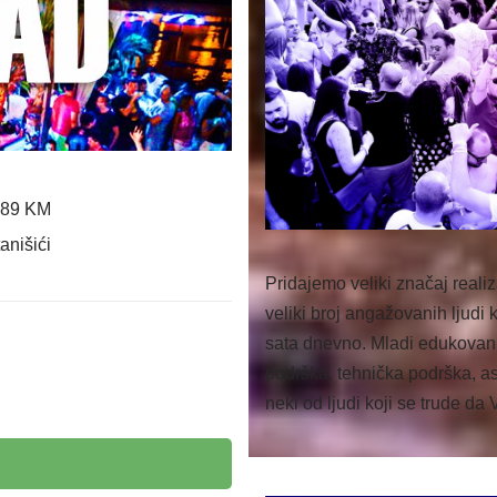
89 KM
anišići
Pridajemo veliki značaj reali
veliki broj angažovanih ljudi 
sata dnevno. Mladi edukovani v
podrška, tehnička podrška, as
neki od ljudi koji se trude d