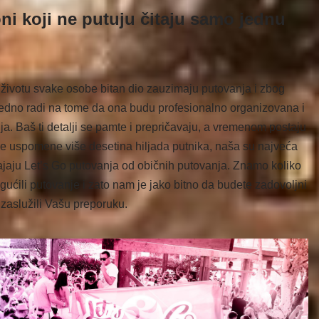
 oni koji ne putuju čitaju samo jednu
 životu svake osobe bitan dio zauzimaju putovanja i zbog
ijedno radi na tome da ona budu profesionalno organizovana i
lja. Baš ti detalji se pamte i prepričavaju, a vremenom postaju
e uspomene više desetina hiljada putnika, naša su najveća
ajaju Let’s Go putovanja od običnih putovanja. Znamo koliko
gućili putovanje i zato nam je jako bitno da budete zadovoljni
zaslužili Vašu preporuku.