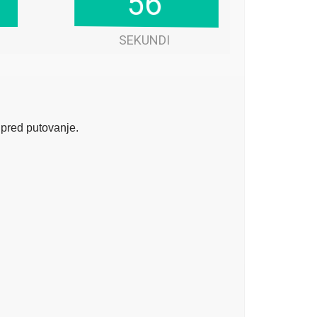
57
58
SEKUNDI
a pred putovanje.