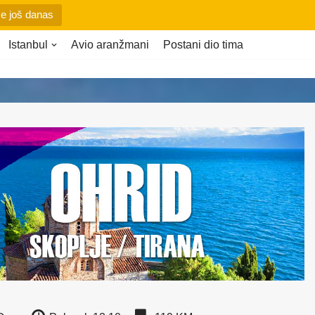
se još danas
Istanbul
Avio aranžmani
Postani dio tima