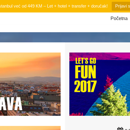
tanbul već od 449 KM – Let + hotel + transfer + doručak!
Prijavi 
Početna