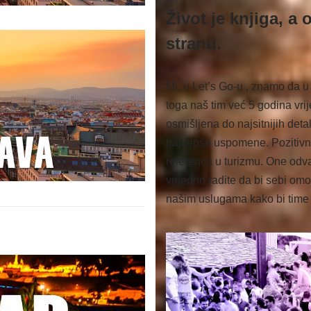
Život je knjiga, a
stranu.
Mi, u Let’s Go-u , znamo da u
toga naš tim već 5 godina vr
osmišljena do najsitnijih deta
najljepše uspomene. Pozitivn
referenca u turizmu. One odv
vrijedno radite da bi sebi omo
našim uslugama kako bi time 