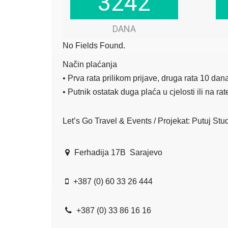
3242
3242
DANA
No Fields Found.
Način plaćanja
• Prva rata prilikom prijave, druga rata 10 da
• Putnik ostatak duga plaća u cjelosti ili na r
Let’s Go Travel & Events / Projekat: Putuj Stu
Ferhadija 17B Sarajevo
+387 (0) 60 33 26 444
+387 (0) 33 86 16 16