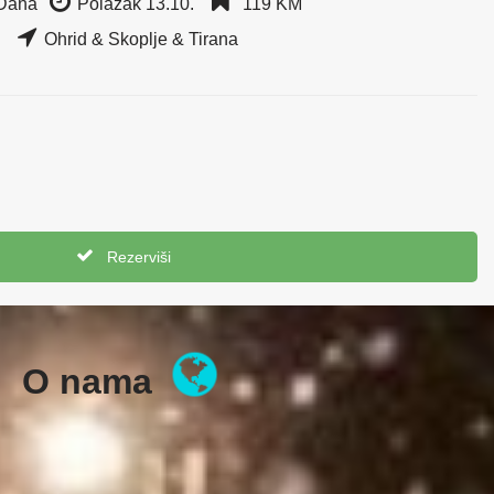
 Dana
Polazak 13.10.
119 KM
Ohrid & Skoplje & Tirana
Rezerviši
O nama