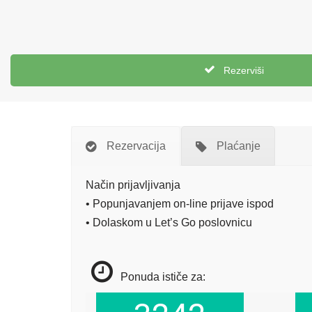
Rezerviši
Rezervacija
Plaćanje
Način prijavljivanja
• Popunjavanjem on-line prijave ispod
• Dolaskom u Let’s Go poslovnicu
Ponuda ističe za: