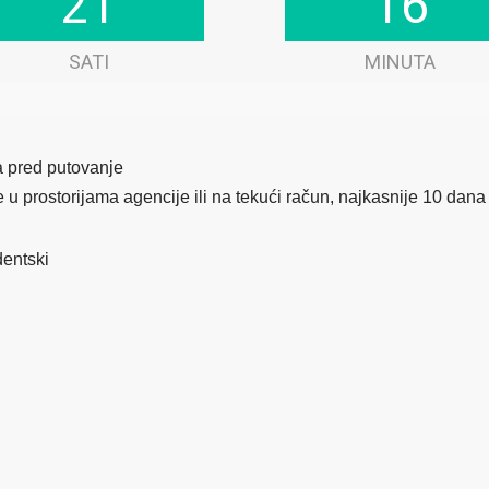
21
21
16
16
SATI
MINUTA
na pred putovanje
ate u prostorijama agencije ili na tekući račun, najkasnije 10 dan
dentski