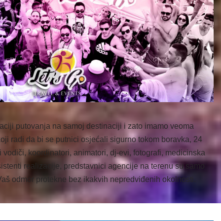
zaciji putovanja na samoj destinaciji i zato imamo veoma
koji radi da bi se putnici osjećali sigurno tokom boravka, 24
odiči, koordinatori, animatori, dj-evi, fotografi, medicinska
istenti realizacije, predstavnici agencije na terenu su samo
a Vaš odmor protekne bez ikakvih nepredviđenih okolnosti.