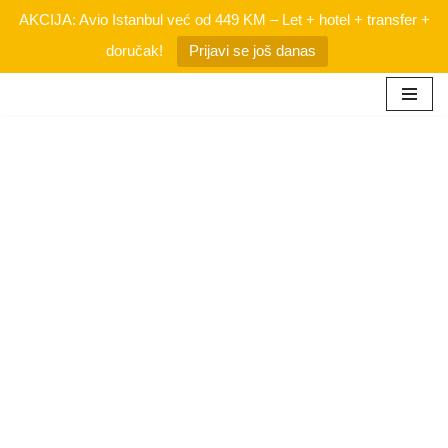
AKCIJA: Avio Istanbul već od 449 KM – Let + hotel + transfer +
doručak!
Prijavi se još danas
Skip
to
content