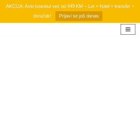
AKCIJA: Avio Istanbul već od 449 KM – Let + hotel + transfer +
doručak!
Prijavi se još danas
Skip
to
content