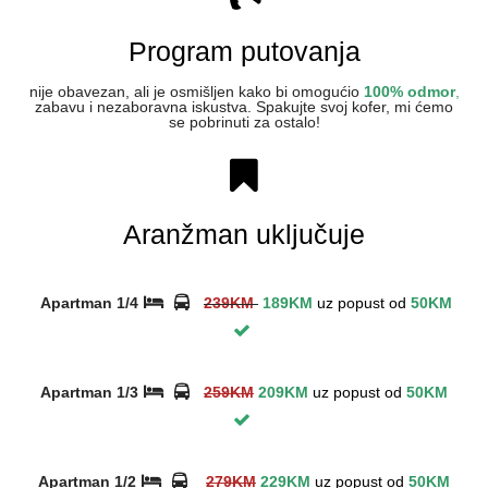
Program putovanja
nije obavezan, ali je osmišljen kako bi omogućio
100% odmor
,
zabavu i nezaboravna iskustva. Spakujte svoj kofer, mi ćemo
se pobrinuti za ostalo!
Aranžman uključuje
Apartman 1/4
239KM
189KM
uz
popust od
50
KM
Apartman 1/3
259KM
209KM
uz
popust od
50KM
Apartman 1/2
279KM
229KM
uz
popust od
50KM