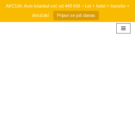
AKCIJA: Avio Istanbul već od 449 KM – Let + hotel + transfer +
doručak!
Prijavi se još danas
Skip
to
content