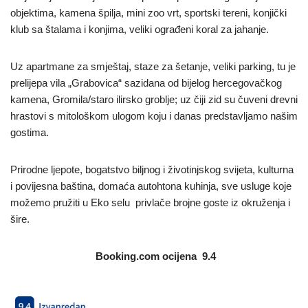
objektima, kamena špilja, mini zoo vrt, sportski tereni, konjički
klub sa štalama i konjima, veliki ograđeni koral za jahanje.
Uz apartmane za smještaj, staze za šetanje, veliki parking, tu je
prelijepa vila „Grabovica“ sazidana od bijelog hercegovačkog
kamena, Gromila/staro ilirsko groblje; uz čiji zid su čuveni drevni
hrastovi s mitološkom ulogom koju i danas predstavljamo našim
gostima.
Prirodne ljepote, bogatstvo biljnog i životinjskog svijeta, kulturna
i povijesna baština, domaća autohtona kuhinja, sve usluge koje
možemo pružiti u Eko selu privlače brojne goste iz okruženja i
šire.
Booking.com ocijena 9.4