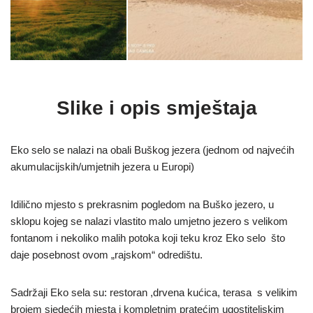
Slike i opis smještaja
Eko selo se nalazi na obali Buškog jezera (jednom od najvećih
akumulacijskih/umjetnih jezera u Europi)
Idilično mjesto s prekrasnim pogledom na Buško jezero, u
sklopu kojeg se nalazi vlastito malo umjetno jezero s velikom
fontanom i nekoliko malih potoka koji teku kroz Eko selo što
daje posebnost ovom „rajskom“ odredištu.
Sadržaji Eko sela su: restoran ,drvena kućica, terasa s velikim
brojem sjedećih mjesta i kompletnim pratećim ugostiteljskim