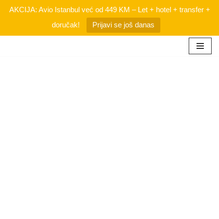
AKCIJA: Avio Istanbul već od 449 KM – Let + hotel + transfer +
doručak!
Prijavi se još danas
Skip
to
content