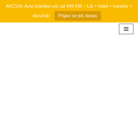
AKCIJA: Avio Istanbul već od 449 KM – Let + hotel + transfer +
doručak!
Prijavi se još danas
Skip
to
content