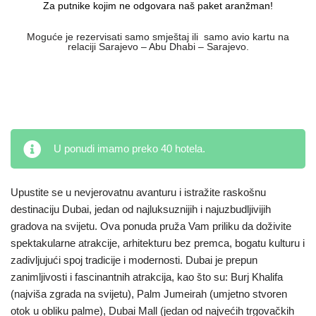
Za putnike kojim ne odgovara naš paket aranžman!
Moguće je rezervisati samo smještaj ili samo avio kartu na
relaciji Sarajevo – Abu Dhabi – Sarajevo.
U ponudi imamo preko 40 hotela.
Upustite se u nevjerovatnu avanturu i istražite raskošnu
destinaciju Dubai, jedan od najluksuznijih i najuzbudljivijih
gradova na svijetu. Ova ponuda pruža Vam priliku da doživite
spektakularne atrakcije, arhitekturu bez premca, bogatu kulturu i
zadivljujući spoj tradicije i modernosti. Dubai je prepun
zanimljivosti i fascinantnih atrakcija, kao što su: Burj Khalifa
(najviša zgrada na svijetu), Palm Jumeirah (umjetno stvoren
otok u obliku palme), Dubai Mall (jedan od najvećih trgovačkih