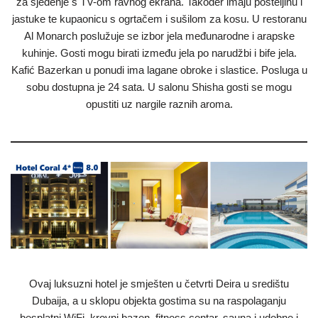
za sjedenje s TV-om ravnog ekrana. Također imaju posteljinu i
jastuke te kupaonicu s ogrtačem i sušilom za kosu. U restoranu
Al Monarch poslužuje se izbor jela međunarodne i arapske
kuhinje. Gosti mogu birati između jela po narudžbi i bife jela.
Kafić Bazerkan u ponudi ima lagane obroke i slastice. Posluga u
sobu dostupna je 24 sata. U salonu Shisha gosti se mogu
opustiti uz nargile raznih aroma.
Ovaj luksuzni hotel je smješten u četvrti Deira u središtu
Dubaija, a u sklopu objekta gostima su na raspolaganju
besplatni WiFi, krovni bazen, fitness centar, sauna i udobne i