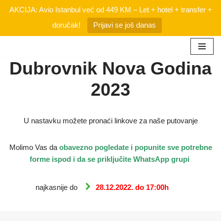
AKCIJA: Avio Istanbul već od 449 KM – Let + hotel + transfer +
doručak!
Prijavi se još danas
Skip
Dubrovnik Nova Godina
to
2023
content
U nastavku možete pronaći linkove za naše putovanje
Molimo Vas da
obavezno
pogledate i popunite sve potrebne
forme ispod i da se priključite WhatsApp grupi
najkasnije do
28.12.2022. do 17:00h