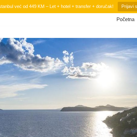
tanbul već od 449 KM – Let + hotel + transfer + doručak!
Prijavi 
Početna