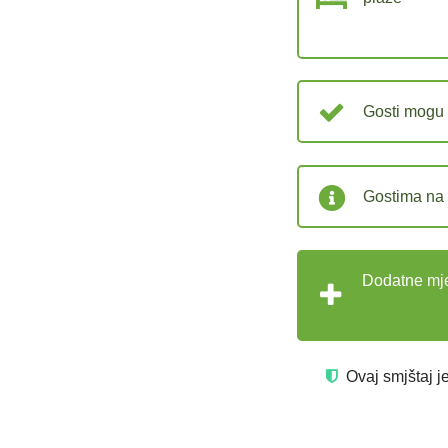
Gosti mogu 
Gostima na 
Dodatne mje
Ovaj smjštaj j