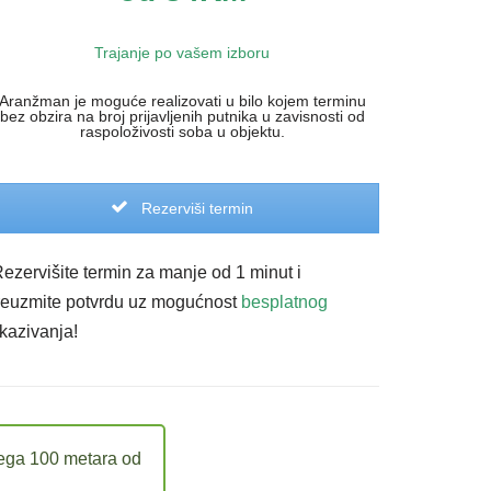
Trajanje po vašem izboru
Aranžman je moguće realizovati u bilo kojem terminu
bez obzira na broj prijavljenih putnika u zavisnosti od
raspoloživosti soba u objektu.
Rezerviši termin
Rezervišite termin za manje od 1 minut i
reuzmite potvrdu uz mogućnost
besplatnog
tkazivanja!
vega 100 metara od