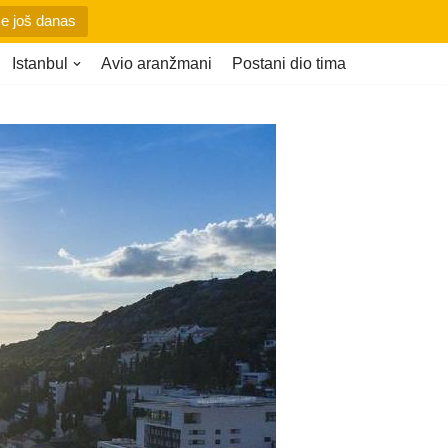
se još danas
Istanbul
Avio aranžmani
Postani dio tima