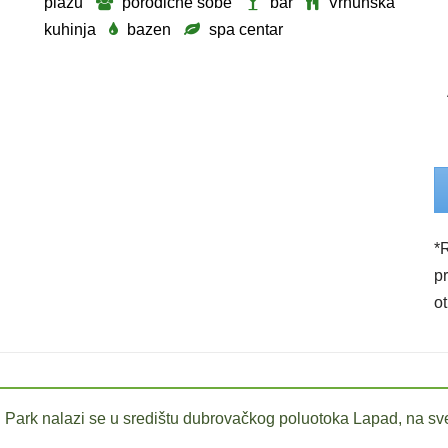
plažu
porodične sobe
bar
Vrhunska
kuhinja
bazen
spa centar
*
p
o
 Park nalazi se u središtu dubrovačkog poluotoka Lapad, na s