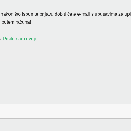
akon što ispunite prijavu dobiti ćete e-mail s uputstvima za up
li putem računa!
!
Pišite nam ovdje