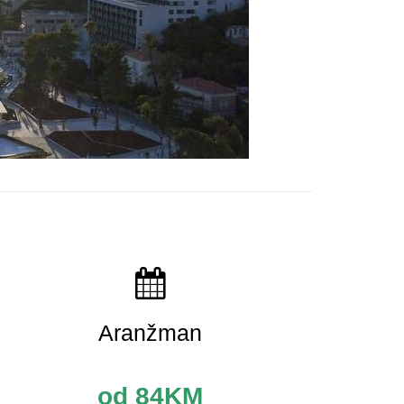
Aranžman
od 84KM