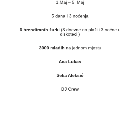
1.Maj – 5. Maj
5 dana I 3 noćenja
6 brendiranih žurki
(3 dnevne na plaži i 3 noćne u
diskoteci )
3000 mladih
na jednom mjestu
Aca Lukas
Seka Aleksić
DJ Crew