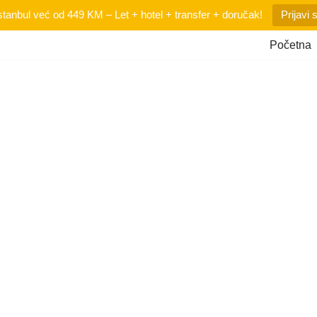
tanbul već od 449 KM – Let + hotel + transfer + doručak!
Prijavi 
Početna