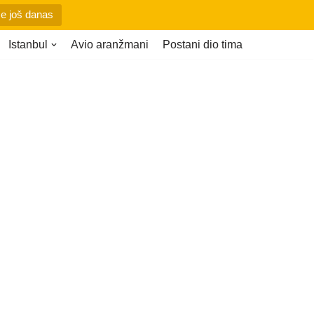
se još danas
Istanbul
Avio aranžmani
Postani dio tima