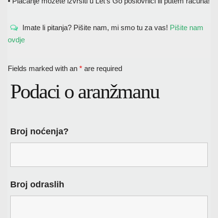
• Plačanje možete izvršiti u Let’s Go poslovnici ili putem računa!
Imate li pitanja? Pišite nam, mi smo tu za vas!
Pišite nam
ovdje
Fields marked with an
*
are required
Podaci o aranžmanu
Broj noćenja?
Broj odraslih