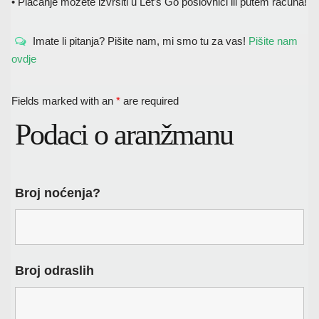
• Plačanje možete izvršiti u Let’s Go poslovnici ili putem računa!
Imate li pitanja? Pišite nam, mi smo tu za vas!
Pišite nam
ovdje
Fields marked with an
*
are required
Podaci o aranžmanu
Broj noćenja?
Broj odraslih