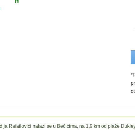
9
*
p
o
ija Rafailovići nalazi se u Bečićima, na 1,9 km od plaže Dukle