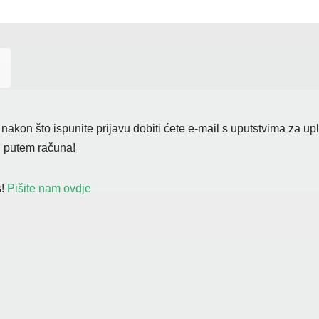
akon što ispunite prijavu dobiti ćete e-mail s uputstvima za up
li putem računa!
!
Pišite nam ovdje