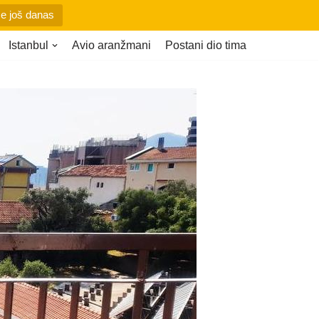
se još danas
Istanbul
Avio aranžmani
Postani dio tima