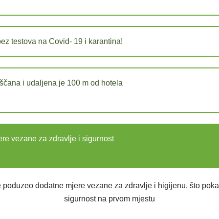
ez testova na Covid- 19 i karantina!
eščana i udaljena je 100 m od hotela
re vezane za zdravlje i sigurnost
e poduzeo dodatne mjere vezane za zdravlje i higijenu, što poka
sigurnost na prvom mjestu