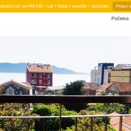
tanbul već od 449 KM – Let + hotel + transfer + doručak!
Prijavi 
Početna