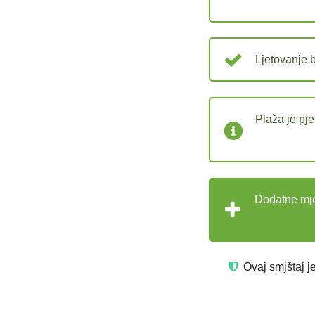
Ljetovanje b
Plaža je pj
Dodatne mje
Ovaj smjštaj j