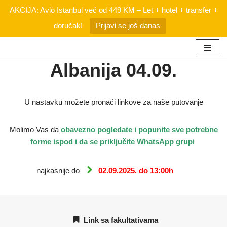
AKCIJA: Avio Istanbul već od 449 KM – Let + hotel + transfer +
doručak!
Prijavi se još danas
Skip
Albanija 04.09.
to
content
U nastavku možete pronaći linkove za naše putovanje
Molimo Vas da
obavezno
pogledate i popunite sve potrebne
forme ispod i da se priključite WhatsApp grupi
najkasnije do
02.09.2025. do 13:00h
Link sa fakultativama