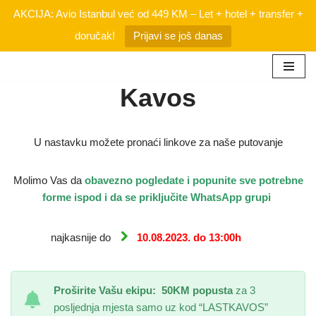
AKCIJA: Avio Istanbul već od 449 KM – Let + hotel + transfer +
doručak!
Prijavi se još danas
Skip
Kavos
to
content
U nastavku možete pronaći linkove za naše putovanje
Molimo Vas da
obavezno
pogledate i popunite sve potrebne
forme ispod i da se priključite WhatsApp grupi
najkasnije do
10.08.2023. do 13:00h
Proširite Vašu ekipu:
50KM popusta
za 3
posljednja mjesta samo uz kod “LASTKAVOS”