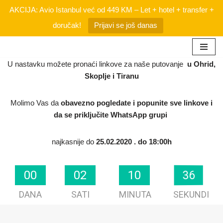
AKCIJA: Avio Istanbul već od 449 KM – Let + hotel + transfer +
doručak!
Prijavi se još danas
Skip
U nastavku možete pronaći linkove za naše putovanje
u Ohrid,
to
Skoplje i Tiranu
content
Molimo Vas da
obavezno
pogledate i popunite sve linkove i
da se priključite WhatsApp grupi
najkasnije do
25.02.2020 . do 18:00h
36
35
00
00
02
02
10
10
DANA
SATI
MINUTA
SEKUNDI