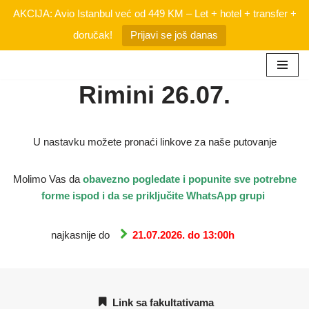
AKCIJA: Avio Istanbul već od 449 KM – Let + hotel + transfer +
doručak!
Prijavi se još danas
Rimini 26.07.
Skip
to
content
U nastavku možete pronaći linkove za naše putovanje
Molimo Vas da
obavezno
pogledate i popunite sve potrebne
forme ispod i da se priključite WhatsApp grupi
najkasnije do
21.07.2026. do 13:00h
Link sa fakultativama