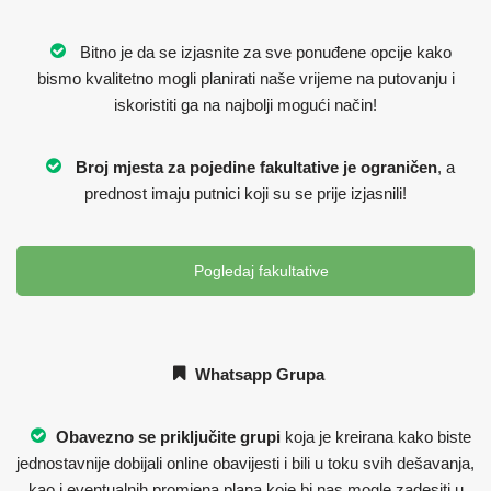
Bitno je da se izjasnite za sve ponuđene opcije kako
bismo kvalitetno mogli planirati naše vrijeme na putovanju i
iskoristiti ga na najbolji mogući način!
Broj mjesta za pojedine fakultative je ograničen
, a
prednost imaju putnici koji su se prije izjasnili!
Pogledaj fakultative
Whatsapp Grupa
Obavezno se priključite grupi
koja je kreirana kako biste
jednostavnije dobijali online obavijesti i bili u toku svih dešavanja,
kao i eventualnih promjena plana koje bi nas mogle zadesiti u