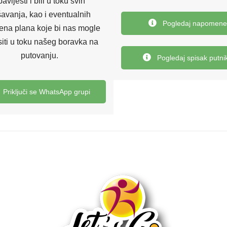
avijesti i bili u toku svih
avanja, kao i eventualnih
Pogledaj napomene
ena plana koje bi nas mogle
iti u toku našeg boravka na
putovanju.
Pogledaj spisak putni
Priključi se WhatsApp grupi