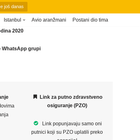
se još danas
Istanbul
Avio aranžmani
Postani dio tima
dina 2020
ite WhatsApp grupi
anje
Link za putno zdravstveno
osiguranje (PZO)
dovima
anja
Link popunjavaju samo oni
putnici koji su PZO uplatili preko