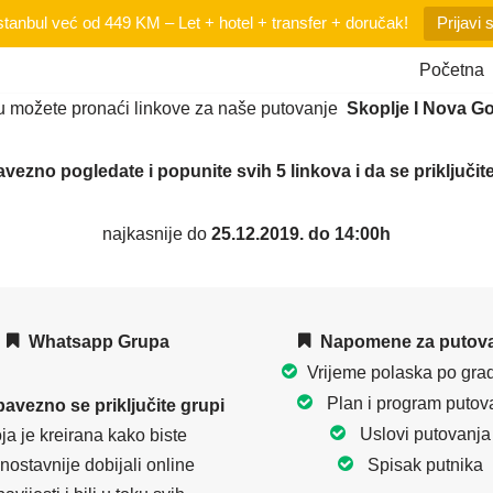
tanbul već od 449 KM – Let + hotel + transfer + doručak!
Prijavi 
Početna
u možete pronaći linkove za naše putovanje
Skoplje
I Nova Go
avezno
pogledate i popunite svih 5 linkova i da se priključ
najkasnije do
25.12.2019. do 14:00h
Whatsapp Grupa
Napomene za putov
Vrijeme polaska po gra
Plan i program putov
avezno se priključite grupi
Uslovi putovanja
ja je kreirana kako biste
nostavnije dobijali online
Spisak putnika