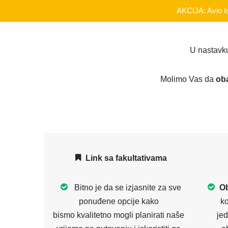
AKCIJA: Avio Is
Skip
U nastavk
to
content
Molimo Vas da
ob
Link sa fakultativama
Bitno je da se izjasnite za sve
Ob
ponuđene opcije kako
ko
bismo kvalitetno mogli planirati naše
jed