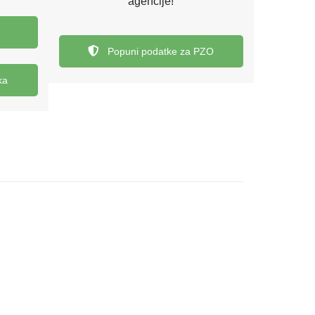
agencije!
Popuni podatke za PZO
ka