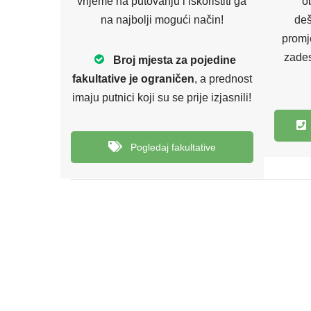
vrijeme na putovanju i iskoristiti ga
ob
na najbolji mogući način!
deš
promj
zades
Broj mjesta za pojedine
fakultative je ograničen
, a prednost
imaju putnici koji su se prije izjasnili!
Pogledaj fakultative