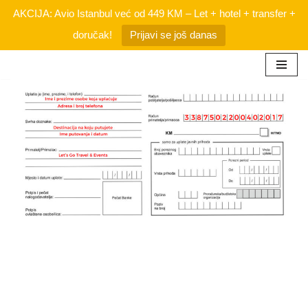
AKCIJA: Avio Istanbul već od 449 KM – Let + hotel + transfer +
doručak!
Prijavi se još danas
Skip
to
content