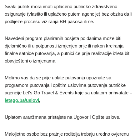
Svaki putnik mora imati uplaćeno putničko zdravstveno
osiguranje (vlastito ili uplaćeno putem agencije) bez obzira da li
podliježe procesu viziranja BH pasoša ili ne.
Navedeni program planiranih posjeta po danima može biti
djelomično ili u potpunosti izmjenjen prije ili nakon kreiranja
finalne satnice putovanja, a putnici će prije realizacije izleta biti
obavješteni o izmjenama.
Molimo vas da se prije uplate putovanja upoznate sa
programom putovanja i opštim uslovima putovanja putničke
agencije Let’s Go Travel & Events
koje sa uplatom prihvatate
–
letsgo.ba/uslovi
.
Uplatom aranžmana pristajete na Ugovor i Opšte uslove.
Maloljetne osobe
bez
pratnje roditelja
trebaju uredno ovjerenu