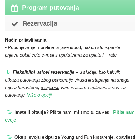
Program putovanja
Rezervacija
Način prijavljivanja
• Popunjavanjem on-line prijave ispod, n
akon što ispunite
prijavu dobiti ćete e-mail s uputstvima za uplatu I – rate
Fleksibilni uslovi rezervacije
– u slučaju bilo kakvih
otkaza putovanja zbog pandemije virusa ili stupanja na snagu
mjera karantene,
u cijelosti
vam vraćamo uplaćeni iznos za
putovanje
V
iše o opciji
Imate li pitanja?
Pišite nam, mi smo tu za vas!
Pišite nam
ovdje
Okupi svoju ekipu
za Young and Fun krstarenje
,
obavijesti