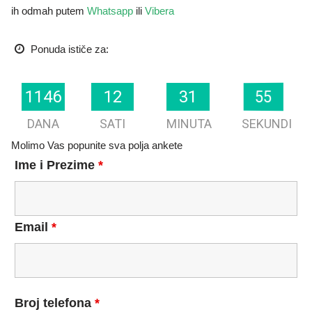
ih odmah putem
Whatsapp
ili
Vibera
Ponuda ističe za:
1146
1146
12
12
31
31
56
56
DANA
SATI
MINUTA
SEKUNDI
Molimo Vas popunite sva polja ankete
Ime i Prezime
*
Email
*
Broj telefona
*