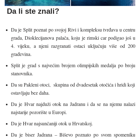
Da li ste znali?
Da je Split
poznat po svojoj Rivi i kompleksu tvrđava u centru
grada, Dioklecijanova palača, koju je rimski car podigao još u
4. vijeku, a njeni razgranati ostaci uključuju više od 200
građevina.
Split je grad s najvećim brojem olimpijskih medalja po broju
stanovnika.
Da su Pakleni otoci, skupina od dvadesetak otočića i hridi koji
ostavljaju bez daha.
Da je Hvar najduži otok na Jadranu i da se na njemu nalazi
najstarije pozorište u Europi.
Da je Hvar najsunčaniji otok u Hrvatskoj.
Da je biser Jadrana –
Biševo poznato po svom spomeniku