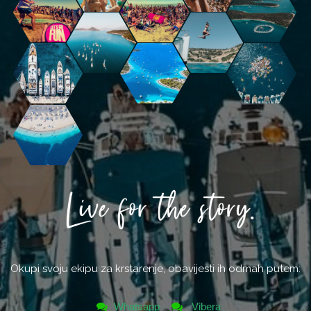
Okupi svoju ekipu za krstarenje, obavijesti ih odmah putem:
Whatsapp
Vibera