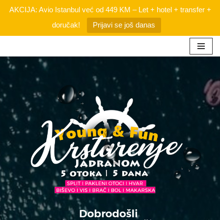
AKCIJA: Avio Istanbul već od 449 KM – Let + hotel + transfer +
doručak!
Prijavi se još danas
Skip
to
content