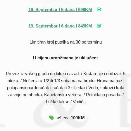
16. Septembar I 5 dana I 699KM
19. Septembar I 6 dana I 849KM
Limitiran broj putnika na 30 po terminu
U cijenu aranžmana je uključen:
Prevoz iz vašeg grada do luke i nazad. / Krstarenje i obilazak 5
otoka. / Noćenja u 1/2 ili 1/3 sobama na brodu. Hrana na bazi
polupansiona(doručak i ručak u 3 slijeda) / Voda, sokovi i kafa
za vrijeme obroka. Kapetanska večera. / Petočlana posada. /
Lučke takse./ Vodiči.
ušteda
100KM