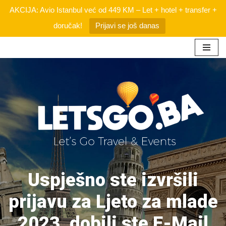
AKCIJA: Avio Istanbul već od 449 KM – Let + hotel + transfer +
doručak!
Prijavi se još danas
Skip
to
content
Uspješno ste izvršili
prijavu za Ljeto za mlade
2023, dobili ste E-Mail