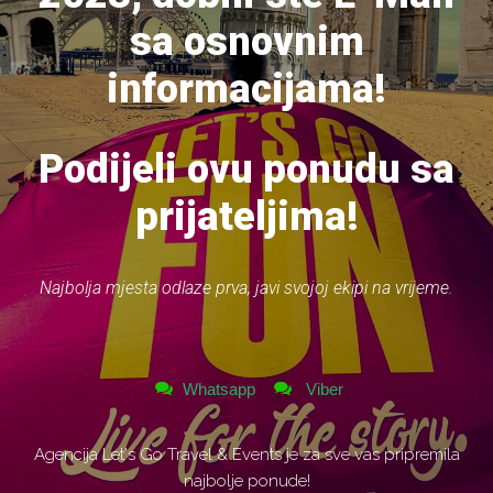
sa osnovnim
informacijama!
Podijeli ovu ponudu sa
prijateljima!
Najbolja mjesta odlaze prva, javi svojoj ekipi na vrijeme.
Whatsapp
Viber
Agencija Let's Go Travel & Events je za sve vas pripremila
najbolje ponude!