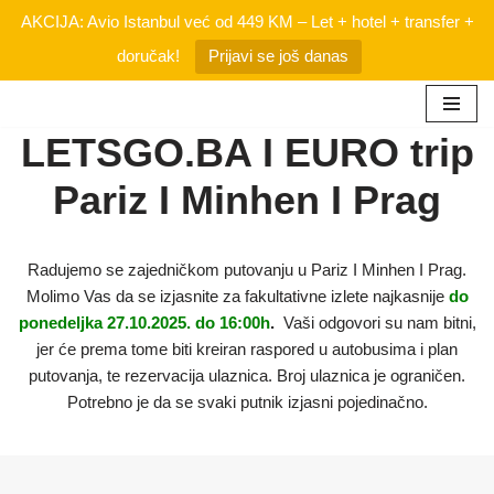
AKCIJA: Avio Istanbul već od 449 KM – Let + hotel + transfer +
doručak!
Prijavi se još danas
Skip
LETSGO.BA I EURO trip
to
Pariz I Minhen I Prag
content
Radujemo se zajedničkom putovanju u Pariz I Minhen I Prag.
Molimo Vas da se izjasnite za fakultativne izlete najkasnije
do
ponedeljka 27.10.2025. do 16:00h
.
Vaši odgovori su nam bitni,
jer će prema tome biti kreiran raspored u autobusima i plan
putovanja, te rezervacija ulaznica. Broj ulaznica je ograničen.
Potrebno je da se svaki putnik izjasni pojedinačno.