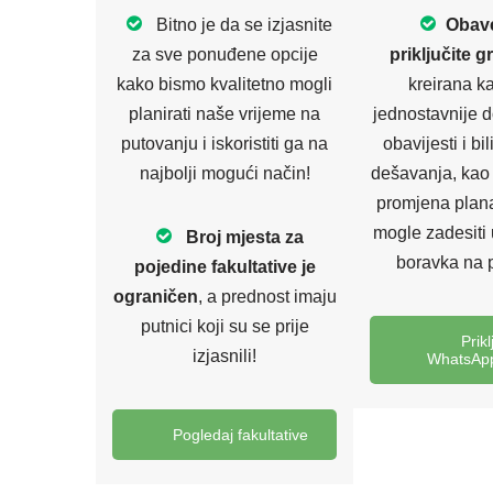
Bitno je da se izjasnite
Obave
za sve ponuđene opcije
priključite g
kako bismo kvalitetno mogli
kreirana k
planirati naše vrijeme na
jednostavnije d
putovanju i iskoristiti ga na
obavijesti i bil
najbolji mogući način!
dešavanja, kao 
promjena plana
mogle zadesiti
Broj mjesta za
boravka na 
pojedine fakultative je
ograničen
, a prednost imaju
putnici koji su se prije
Prikl
izjasnili!
WhatsApp
Pogledaj fakultative