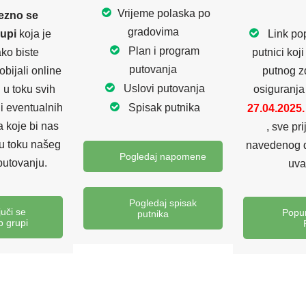
Vrijeme polaska po
zno se
gradovima
rupi
koja je
Link po
Plan i program
ako biste
putnici koj
putovanja
obijali online
putnog z
Uslovi putovanja
i u toku svih
osiguranja
i eventualnih
Spisak putnika
27.04.2025
 koje bi nas
, sve pr
 u toku našeg
navedenog 
Pogledaj napomene
putovanju.
uva
Pogledaj spisak
juči se
Popun
putnika
 grupi