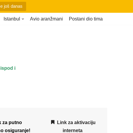
se još danas
Istanbul
Avio aranžmani
Postani dio tima
ispod i
k za putno
Link za aktivaciju
o osiguranje!
interneta