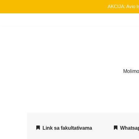
AKCIJA: Avio Is
Skip
to
content
Molimo
Link sa fakultativama
Whatsa