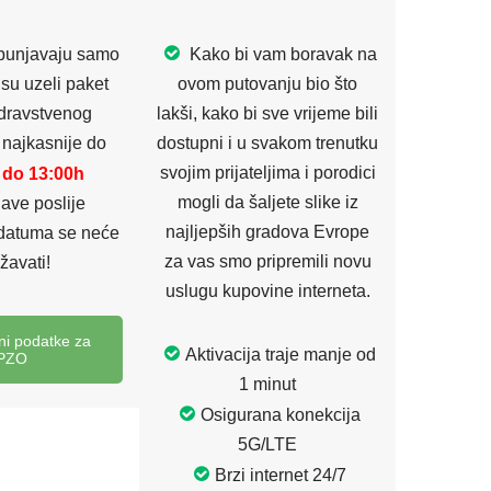
punjavaju samo
Kako bi vam boravak na
i su uzeli paket
ovom putovanju bio što
dravstvenog
lakši, kako bi sve vrijeme bili
 najkasnije do
dostupni i u svakom trenutku
svojim prijateljima i porodici
. do 13:00h
mogli da šaljete slike iz
ijave poslije
najljepših gradova Evrope
datuma se neće
za vas smo pripremili novu
žavati!
uslugu kupovine interneta.
i podatke za
Aktivacija traje manje od
PZO
1 minut
Osigurana konekcija
5G/LTE
Brzi internet 24/7