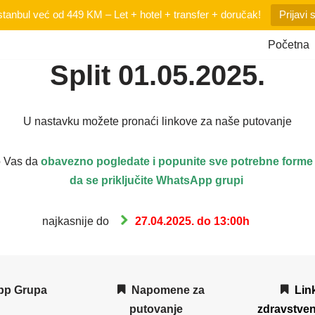
tanbul već od 449 KM – Let + hotel + transfer + doručak!
Prijavi 
Početna
Split 01.05.2025.
U nastavku možete pronaći linkove za naše putovanje
 Vas da
obavezno
pogledate i popunite sve potrebne forme 
da se priključite WhatsApp grupi
najkasnije do
27.04.2025. do 13:00h
pp Grupa
Napomene za
Lin
putovanje
zdravstven