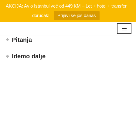
AKCIJA: Avio Istanbul već od 449 KM – Let + hotel + transfer +
doručak!
Prijavi se još danas
Skip
Pitanja
to
content
Idemo dalje