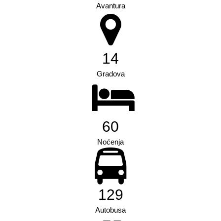
Avantura
18
Gradova
77
Noćenja
165
Autobusa