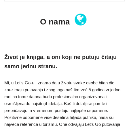
O nama
Život je knjiga, a oni koji ne putuju čitaju
samo jednu stranu.
Mi, u Let’s Go-u , znamo da u životu svake osobe bitan dio
zauzimaju putovanja i zbog toga naš tim već 5 godina vrijedno
radi na tome da ona budu profesionalno organizovana i
osmišljena do najsitnijih detalja. Baš ti detalji se pamte i
prepričavaju, a vremenom postaju najljepše uspomene.
Pozitivne uspomene više desetina hiljada putnika, naša su
najveća referenca u turizmu. One odvajaju Let’s Go putovanja