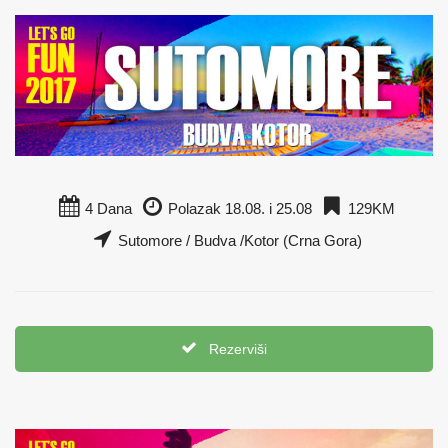
4 Dana
Polazak 18.08. i 25.08
129KM
Sutomore / Budva /Kotor (Crna Gora)
Rezerviši