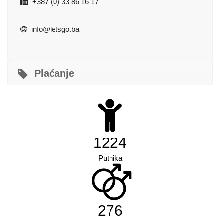
+387 (0) 33 86 16 17
info@letsgo.ba
Plaćanje
1560
Putnika
352