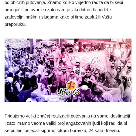
od običnih putovanja. Znamo koliko vrijedno radite da bi sebi
omogućili putovanje i zato nam je jako bitno da budete
zadovoljni našim uslugama kako bi time zaslužili Vašu
preporuku.
Pridajemo veliki značaj realizaciji putovanja na samoj destinaciji
i zato imamo veoma veliki broj angažovanih ljudi koji radi da bi
se putnici osjećali sigurno tokom boravka, 24 sata dnevno.