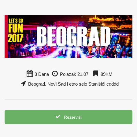
3 Dana
Polazak 21.07.
89KM
Beograd, Novi Sad i etno selo Stanišići cdddd
Rezerviši