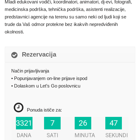
Mladi edukovani vodiči, koordinatori, animatori, dj-evi, fotografi,
medicinska podrška, tehnička podrška, asistenti realizacije,
predstavnici agencije na terenu su samo neki od ljudi koji se
trude da Vaš odmor protekne bez ikakvih nepredviđenih
okolnosti.
Rezervacija
Način prijavljivanja
• Popunjavanjem on-line prijave ispod
• Dolaskom u Let’s Go poslovnicu
Ponuda ističe za:
47
48
3321
3321
7
7
26
26
DANA
SATI
MINUTA
SEKUNDI