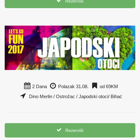
Rezerviši
2 Dana
Polazak 31.08.
od 69KM
Dino Merlin / Ostrožac / Japodski otoci/ Bihać
Rezerviši