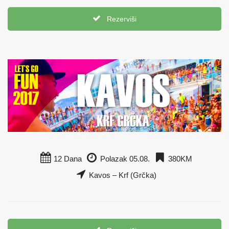
Rezerviši
12 Dana
Polazak 05.08.
380KM
Kavos – Krf (Grčka)