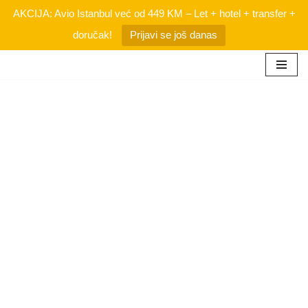
AKCIJA: Avio Istanbul već od 449 KM – Let + hotel + transfer +
doručak!
Prijavi se još danas
Skip
to
content