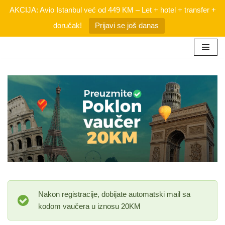
AKCIJA: Avio Istanbul već od 449 KM – Let + hotel + transfer +
doručak!
Prijavi se još danas
Skip
to
content
Nakon registracije, dobijate automatski mail sa
kodom vaučera u iznosu 20KM