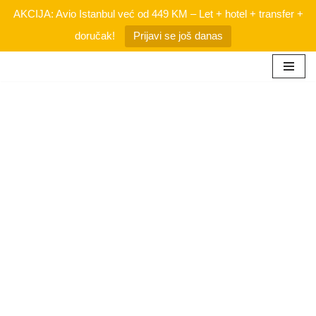
AKCIJA: Avio Istanbul već od 449 KM – Let + hotel + transfer +
doručak!
Prijavi se još danas
Skip
to
content