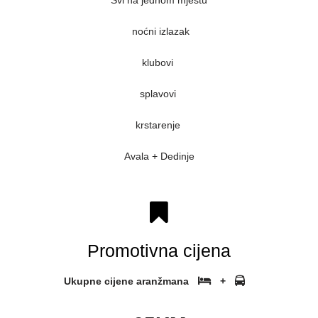
Svi na jednom mjestu
noćni izlazak
klubovi
splavovi
krstarenje
Avala + Dedinje
Promotivna cijena
Ukupne cijene aranžmana
+