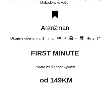
Makedonska večer
Aranžman
Ukupne cijene aranžmana
+
+
Hotel 3*
FIRST MINUTE
*samo za 50 prvih uplata!
od 149KM