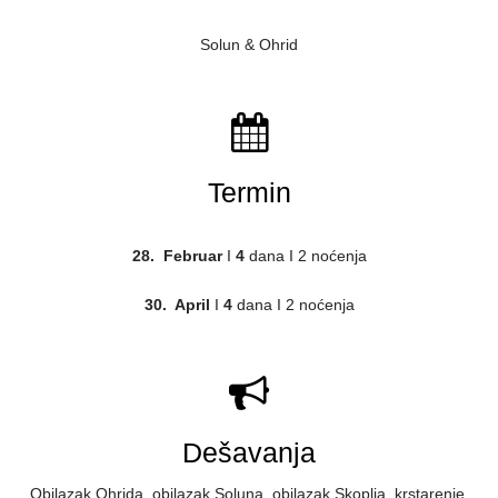
Solun & Ohrid
Termin
28. Februar
I
4
dana I 2 noćenja
30. April
I
4
dana I 2 noćenja
Dešavanja
Obilazak Ohrida, obilazak Soluna, obilazak Skoplja, krstarenje,