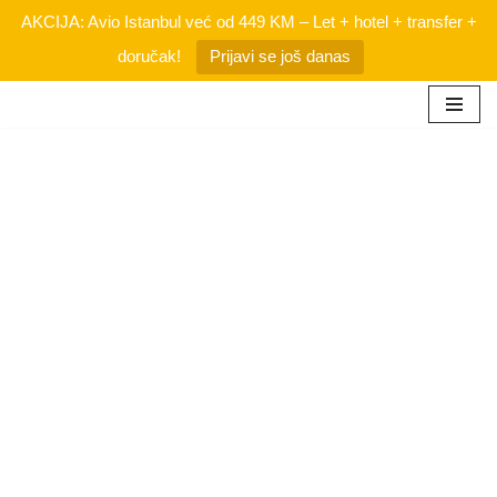
AKCIJA: Avio Istanbul već od 449 KM – Let + hotel + transfer +
doručak!
Prijavi se još danas
Skip
to
content