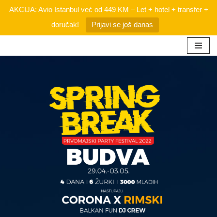
AKCIJA: Avio Istanbul već od 449 KM – Let + hotel + transfer +
doručak!
Prijavi se još danas
Skip
to
content