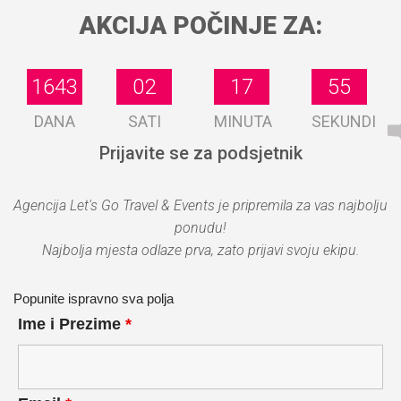
AKCIJA POČINJE ZA:
1643
1643
02
02
17
17
55
55
DANA
SATI
MINUTA
SEKUNDI
Prijavite se za podsjetnik
Agencija Let's Go Travel & Events je pripremila za vas najbolju
ponudu!
Najbolja mjesta odlaze prva, zato prijavi svoju ekipu.
Popunite ispravno sva polja
Ime i Prezime
*