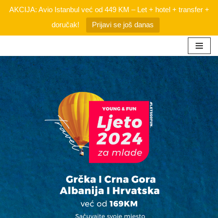
AKCIJA: Avio Istanbul već od 449 KM – Let + hotel + transfer +
doručak!
Prijavi se još danas
Skip
to
content