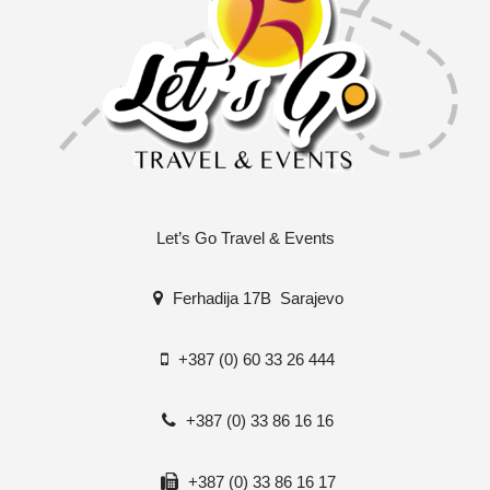
×
Nova prijava
Emir
je sačuvao/la
Vaučer za Black
Let’s Go Travel & Events
Friday
prije
18 minuta.
Ferhadija 17B Sarajevo
+387 (0) 60 33 26 444
+387 (0) 33 86 16 16
+387 (0) 33 86 16 17