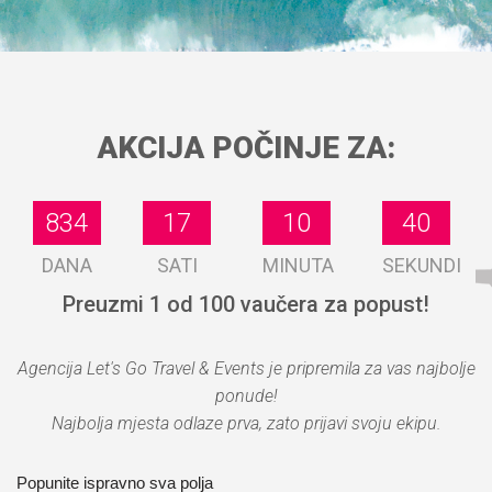
AKCIJA POČINJE ZA:
40
41
834
834
17
17
10
10
DANA
SATI
MINUTA
SEKUNDI
Preuzmi 1 od 100 vaučera za popust!
Agencija Let's Go Travel & Events je pripremila za vas najbolje
ponude!
Najbolja mjesta odlaze prva, zato prijavi svoju ekipu.
Popunite ispravno sva polja