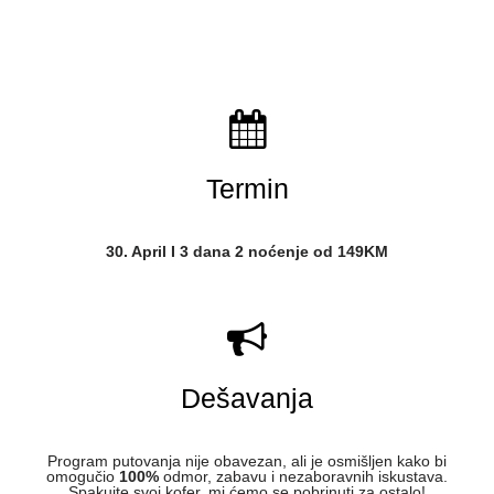
Termin
30. April I 3 dana 2 noćenje od 149KM
Dešavanja
Program putovanja nije obavezan, ali je osmišljen kako bi
omogučio
100%
odmor, zabavu i nezaboravnih iskustava.
Spakujte svoj kofer, mi ćemo se pobrinuti za ostalo!