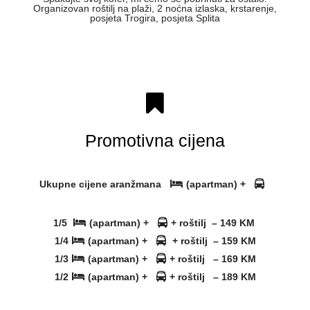
Organizovan roštilj na plaži, 2 noćna izlaska, krstarenje,
posjeta Trogira, posjeta Splita
Promotivna cijena
Ukupne cijene aranžmana
(apartman) +
1/5
(apartman) +
+ roštilj – 149 KM
1/4
(apartman) +
+ roštilj – 159 KM
1/3
(apartman) +
+ roštilj – 169 KM
1/2
(apartman) +
+ roštilj – 189 KM