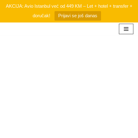
AKCIJA: Avio Istanbul već od 449 KM – Let + hotel + transfer +
doručak!
Prijavi se još danas
Skip
to
content