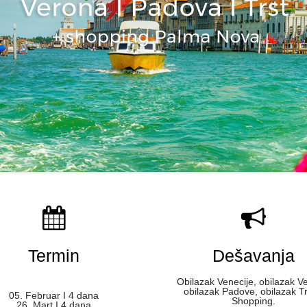
Termin
Dešavanja
Obilazak Venecije, obilazak V
obilazak Padove, obilazak Tr
05. Februar I 4 dana
Shopping.
26. Mart I 4 dana