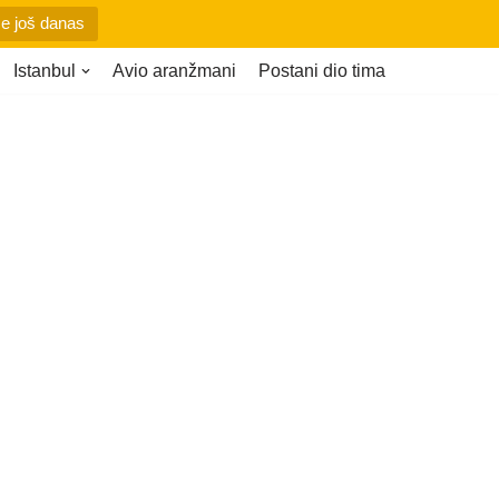
se još danas
Istanbul
Avio aranžmani
Postani dio tima