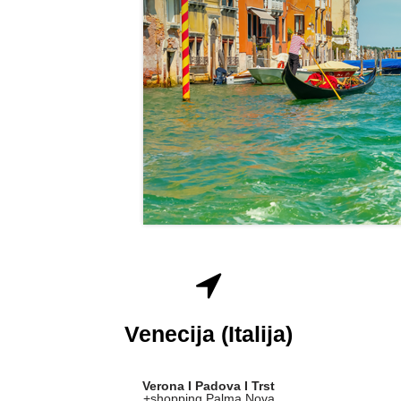
Venecija
(Italija)
Verona I Padova I Trst
+shopping Palma Nova