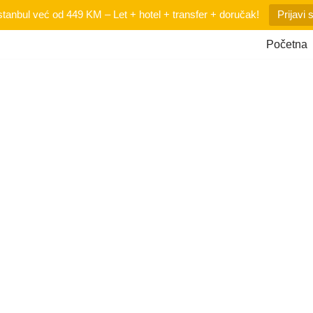
tanbul već od 449 KM – Let + hotel + transfer + doručak!
Prijavi 
Početna