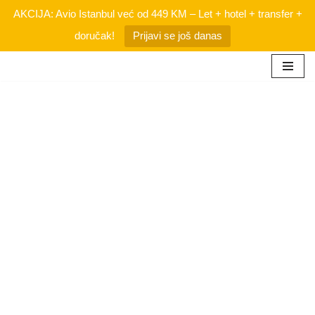
AKCIJA: Avio Istanbul već od 449 KM – Let + hotel + transfer +
doručak!
Prijavi se još danas
Skip
to
content