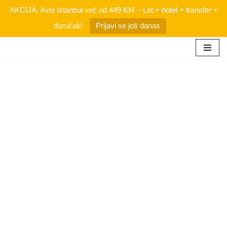
AKCIJA: Avio Istanbul već od 449 KM – Let + hotel + transfer +
doručak!
Prijavi se još danas
Skip
to
content