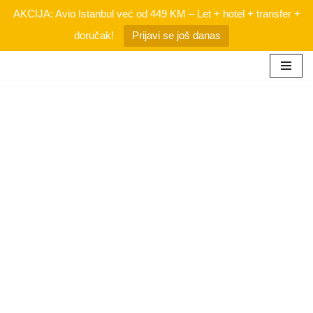
AKCIJA: Avio Istanbul već od 449 KM – Let + hotel + transfer +
doručak!
Prijavi se još danas
Skip
to
content