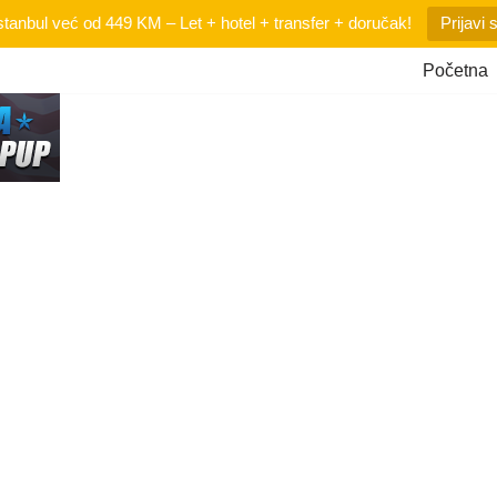
tanbul već od 449 KM – Let + hotel + transfer + doručak!
Prijavi 
Početna