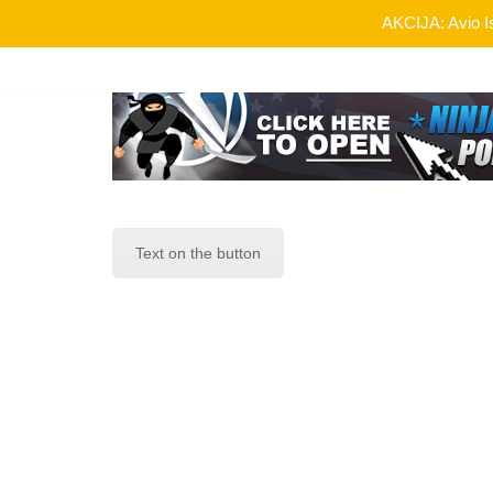
AKCIJA: Avio Is
Skip
to
content
Text on the button