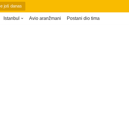
se još danas
Istanbul
Avio aranžmani
Postani dio tima