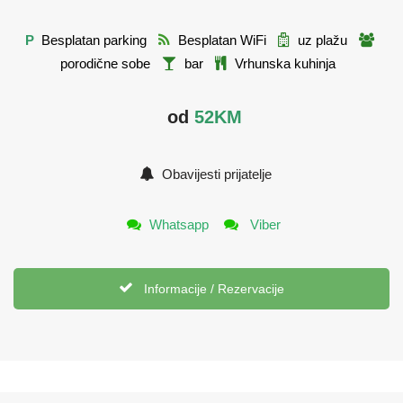
P
Besplatan parking
Besplatan WiFi
uz plažu
porodične sobe
bar
Vrhunska kuhinja
od
52KM
Obavijesti prijatelje
Whatsapp
Viber
Informacije / Rezervacije