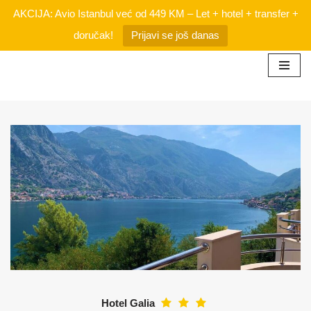
AKCIJA: Avio Istanbul već od 449 KM – Let + hotel + transfer +
doručak!
Prijavi se još danas
Skip
to
content
Hotel Galia