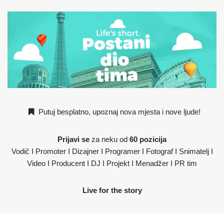
Putuj besplatno, upoznaj nova mjesta i nove ljude!
Prijavi se
za neku od
60 pozicija
Vodič I Promoter I Dizajner I Programer I Fotograf I Snimatelj I
Video I Producent I DJ I Projekt I Menadžer I PR tim
Live for the story