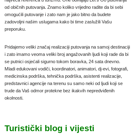
od običnih putovanja. Znamo koliko vrijedno radite da bi sebi
omogućili putovanje i zato nam je jako bitno da budete
zadovoljni našim uslugama kako bi time zaslužili Vašu
preporuku.
Pridajemo veliki značaj realizaciji putovanja na samoj destinaciji
i zato imamo veoma veliki broj angažovanih ljudi koji rade da bi
se putnici osjećali sigurno tokom boravka, 24 sata dnevno.
Mladi edukovani vodiči, koordinatori, animatori, dj-evi, fotografi,
medicinska podrška, tehnička podrška, asistenti realizacije,
predstavnici agencije na terenu su samo neki od ljudi koji se
trude da Vaš odmor protekne bez ikakvih nepredviđenih
okolnosti.
Turistički blog i vijesti