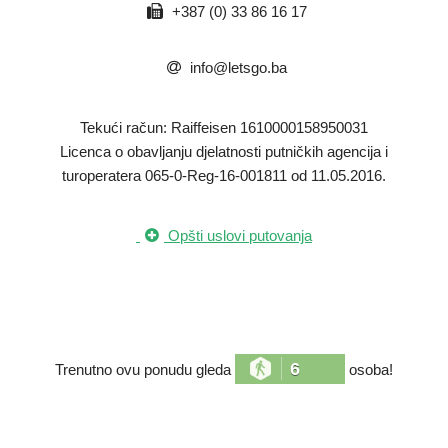
+387 (0) 33 86 16 17
info@letsgo.ba
Tekući račun: Raiffeisen 1610000158950031
​Licenca o obavljanju djelatnosti putničkih agencija i
turoperatera 065-0-Reg-16-001811 od 11.05.2016.
Opšti uslovi putovanja
6
Trenutno ovu ponudu gleda
osoba!