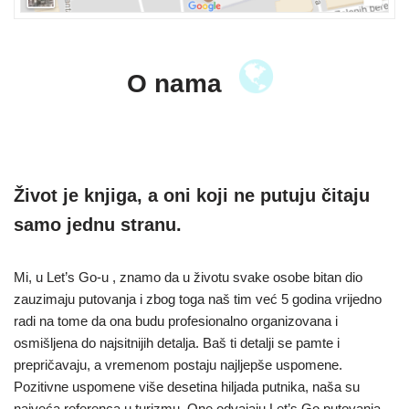
O nama
Život je knjiga, a oni koji ne putuju čitaju
samo jednu stranu.
Mi, u Let’s Go-u , znamo da u životu svake osobe bitan dio
zauzimaju putovanja i zbog toga naš tim već 5 godina vrijedno
radi na tome da ona budu profesionalno organizovana i
osmišljena do najsitnijih detalja. Baš ti detalji se pamte i
prepričavaju, a vremenom postaju najljepše uspomene.
Pozitivne uspomene više desetina hiljada putnika, naša su
najveća referenca u turizmu. One odvajaju Let’s Go putovanja