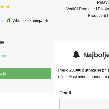
Prijavi
Vodič I Promoter I Dizajn
Producent I 
ar
Vrhunska kuhinja
lje
Najbolje
ber
Preko
20.000 putnika
se prij
cije
minute/last minute ponudama i
Email