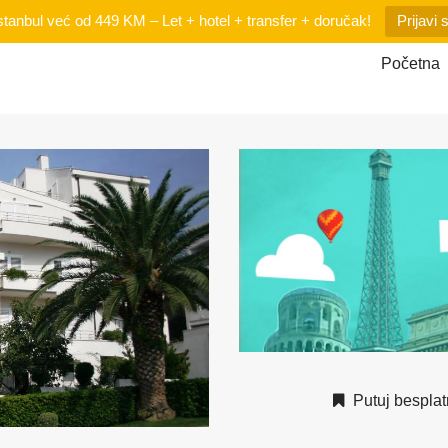
tanbul već od 449 KM – Let + hotel + transfer + doručak!
Prijavi 
Početna
Putuj besplat