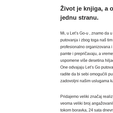
Život je knjiga, a 
jednu stranu.
Mi, u Let’s Go-u , znamo da u
putovanja i zbog toga naš ti
profesionalno organizovana i o
pamte i prepričavaju, a vrem
uspomene više desetina hilja
One odvajaju Let’s Go putova
radite da bi sebi omogućili p
zadovoljni našim uslugama ka
Pridajemo veliki značaj realiz
veoma veliki broj angažovanih 
tokom boravka, 24 sata dnevno