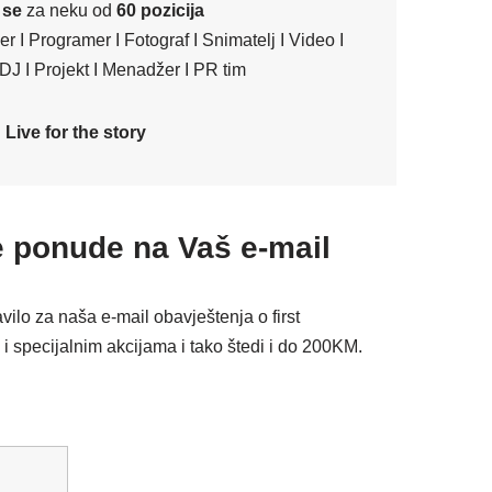
 se
za neku od
60 pozicija
er I Programer I Fotograf I Snimatelj I Video I
DJ I Projekt I Menadžer I PR tim
Live for the story
 ponude na Vaš e-mail
avilo za naša e-mail obavještenja o first
 specijalnim akcijama i tako štedi i do 200KM.