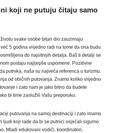
oni koji ne putuju čitaju samo
 životu svake osobe bitan dio zauzimaju
m već 5 godina vrijedno radi na tome da ona budu
smišljena do najsitnijih detalja. Baš ti detalji se
enom postaju najljepše uspomene. Pozitivne
da putnika, naša su najveća referenca u turizmu.
nja od običnih putovanja. Znamo koliko vrijedno
utovanje i zato nam je jako bitno da budete
ko bi time zaslužili Vašu preporuku.
aciji putovanja na samoj destinaciji i zato imamo
ljudi koji rade da bi se putnici osjećali sigurno
. Mladi edukovani vodiči, koordinatori,