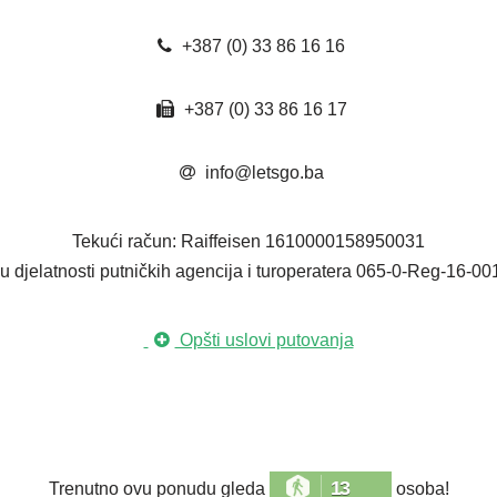
+387 (0) 33 86 16 16
+387 (0) 33 86 16 17
info@letsgo.ba
Tekući račun: Raiffeisen 1610000158950031
ju djelatnosti putničkih agencija i turoperatera 065-0-Reg-16-0
Opšti uslovi putovanja
13
Trenutno ovu ponudu gleda
osoba!