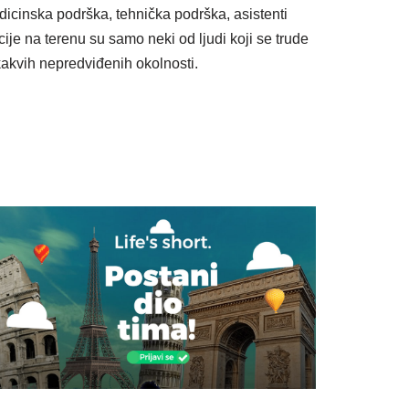
medicinska podrška, tehnička podrška, asistenti
cije na terenu su samo neki od ljudi koji se trude
akvih nepredviđenih okolnosti.