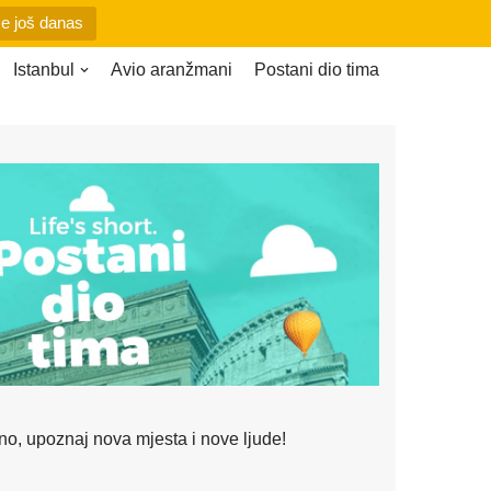
se još danas
Istanbul
Avio aranžmani
Postani dio tima
no, upoznaj nova mjesta i nove ljude!