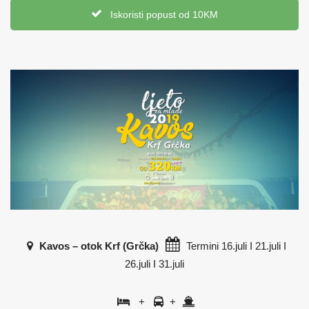
Iskoristi popust od 10KM
Kavos – otok Krf (Grčka)
Termini 16.juli I 21.juli I
26.juli I 31.juli
+
+