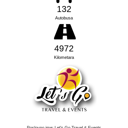
206
Autobusa
7762
Kilometara
Poslovno ime: Let’s Go Travel & Events