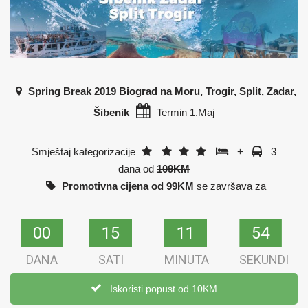
Spring Break 2019 Biograd na Moru, Trogir, Split, Zadar,
Šibenik
Termin 1.Maj
Smještaj kategorizacije
+
3
dana od
109KM
Promotivna cijena od 99KM
se završava za
00
00
15
15
11
11
54
53
DANA
SATI
MINUTA
SEKUNDI
Iskoristi popust od 10KM