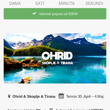
DANA
SATI
MINUTA
SEKUNDI
Iskoristi popust od 50KM
Ohrid & Skoplje & Tirana
Termin
30. April – 4.Maj