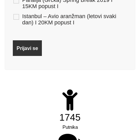
Paralija (Grčka) Spring Break 2019 I
15KM popust I
Istanbul – Avio aranžman (letovi svaki
dan) I 20KM popust I
2724
Putnika