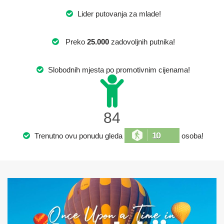
Lider putovanja za mlade!
Preko
25.000
zadovoljnih putnika!
Slobodnih mjesta po promotivnim cijenama!
84
10
Trenutno ovu ponudu gleda
osoba!