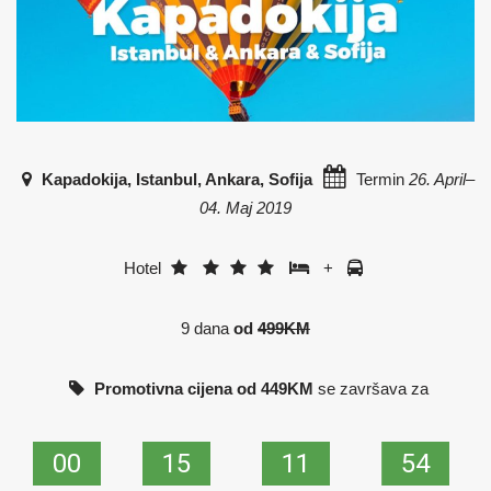
Kapadokija, Istanbul, Ankara, Sofija
Termin
26. April–
04. Maj 2019
Hotel
+
9 dana
od
499KM
Promotivna cijena od 449KM
se završava za
00
00
15
15
11
11
54
53