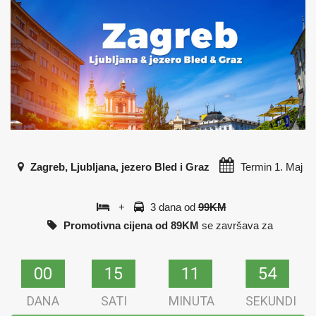
Zagreb, Ljubljana, jezero Bled i Graz
Termin
1. Maj
+
3 dana od
99KM
Promotivna cijena od 89KM
se završava za
00
00
15
15
11
11
54
53
DANA
SATI
MINUTA
SEKUNDI