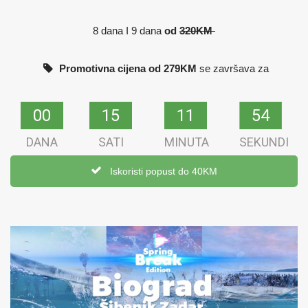
8 dana I 9 dana
od
320KM
Promotivna cijena od 279KM
se završava za
00
00
15
15
11
11
54
53
DANA
SATI
MINUTA
SEKUNDI
Iskoristi popust do 40KM