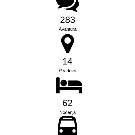
441
Avantura
23
Gradova
87
Noćenja