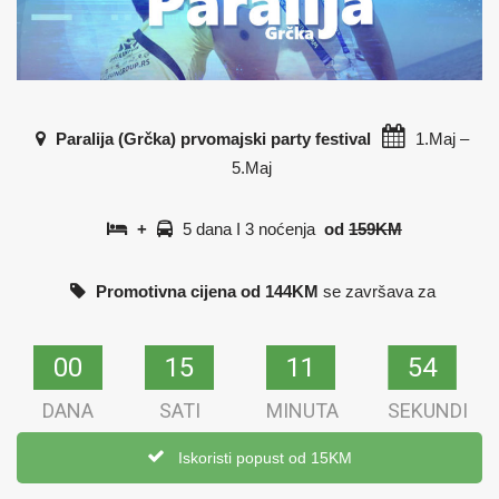
Paralija (Grčka) prvomajski party festival
1.Maj –
5.Maj
+
5 dana I 3 noćenja
od
159KM
Promotivna cijena od 144KM
se završava za
00
00
15
15
11
11
54
53
DANA
SATI
MINUTA
SEKUNDI
Iskoristi popust od 15KM