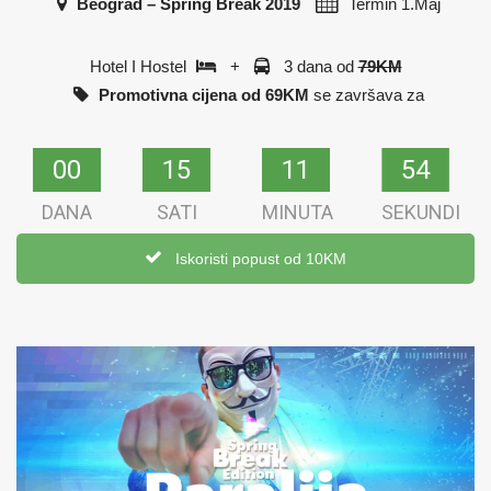
Beograd – Spring Break 2019
Termin
1.Maj
Hotel I Hostel
+
3 dana od
79KM
Promotivna cijena od 69KM
se završava za
00
00
15
15
11
11
54
53
DANA
SATI
MINUTA
SEKUNDI
Iskoristi popust od 10KM