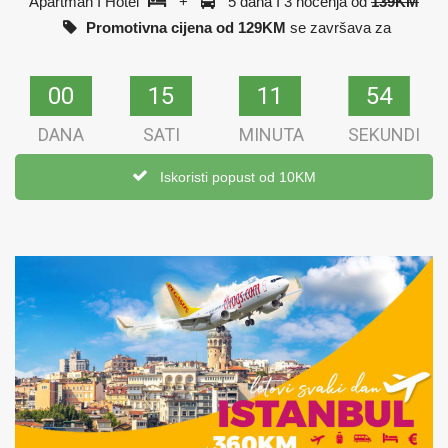
Apartman I Hotel
+
5 dana I 3 noćenja od
139KM
Promotivna cijena od 129KM
se završava za
00
00
15
15
11
11
54
53
DANA
SATI
MINUTA
SEKUNDI
Iskoristi popust od 10KM