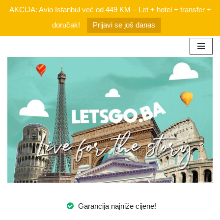
AKCIJA: Avio Istanbul već od 449 KM – Let + hotel + transfer +
doručak!
Prijavi se još danas
Skip
to
content
Garancija najniže cijene!