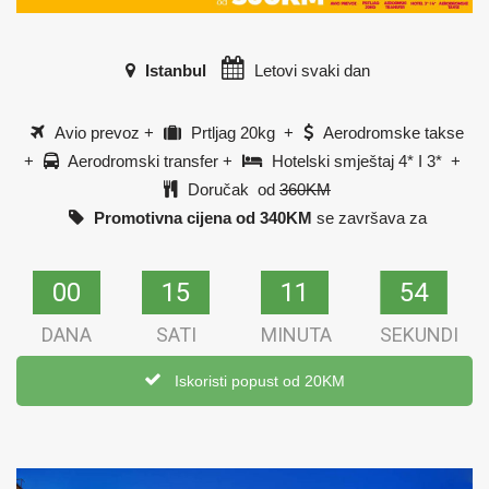
Istanbul
Letovi svaki dan
Avio prevoz +
Prtljag 20kg +
Aerodromske takse
+
Aerodromski transfer +
Hotelski smještaj 4* I 3* +
Doručak od
360KM
Promotivna cijena od 340KM
se završava za
00
00
15
15
11
11
54
53
DANA
SATI
MINUTA
SEKUNDI
Iskoristi popust od 20KM