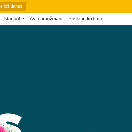
se još danas
Istanbul
Avio aranžmani
Postani dio tima