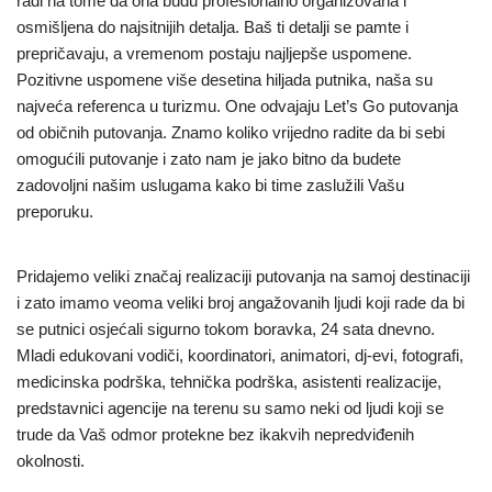
radi na tome da ona budu profesionalno organizovana i
osmišljena do najsitnijih detalja. Baš ti detalji se pamte i
prepričavaju, a vremenom postaju najljepše uspomene.
Pozitivne uspomene više desetina hiljada putnika, naša su
najveća referenca u turizmu. One odvajaju Let’s Go putovanja
od običnih putovanja. Znamo koliko vrijedno radite da bi sebi
omogućili putovanje i zato nam je jako bitno da budete
zadovoljni našim uslugama kako bi time zaslužili Vašu
preporuku.
Pridajemo veliki značaj realizaciji putovanja na samoj destinaciji
i zato imamo veoma veliki broj angažovanih ljudi koji rade da bi
se putnici osjećali sigurno tokom boravka, 24 sata dnevno.
Mladi edukovani vodiči, koordinatori, animatori, dj-evi, fotografi,
medicinska podrška, tehnička podrška, asistenti realizacije,
predstavnici agencije na terenu su samo neki od ljudi koji se
trude da Vaš odmor protekne bez ikakvih nepredviđenih
okolnosti.