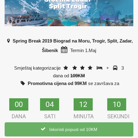
Spring Break 2019 Biograd na Moru, Trogir, Split, Zadar,
Šibenik
Termin 1.Maj
Smještaj kategorizacije
+
3
dana od
109KM
Promotivna cijena od 99KM
se završava za
00
00
04
04
12
12
09
09
DANA
SATI
MINUTA
SEKUNDI
Iskoristi popust od 10KM