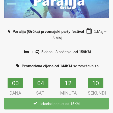
Paralija (Grčka) prvomajski party festival
1.Maj –
5.Maj
+
5 dana I 3 noćenja
od
159KM
Promotivna cijena od 144KM
se završava za
00
00
04
04
12
12
09
09
DANA
SATI
MINUTA
SEKUNDI
Iskoristi popust od 15KM