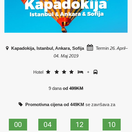
Kapadokija, Istanbul, Ankara, Sofija
Termin
26. April–
04. Maj 2019
Hotel
+
9 dana
od
499KM
Promotivna cijena od 449KM
se završava za
00
00
04
04
12
12
09
09