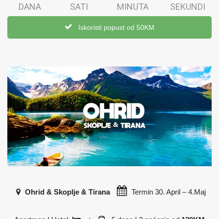
DANA
SATI
MINUTA
SEKUNDI
Iskoristi popust od 50KM
Ohrid & Skoplje & Tirana
Termin
30. April – 4.Maj