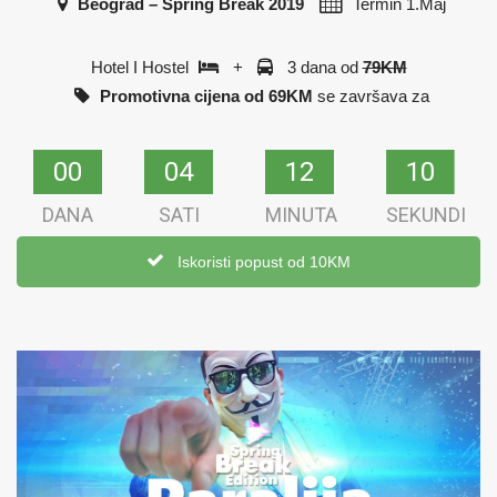
Beograd – Spring Break 2019
Termin
1.Maj
Hotel I Hostel
+
3 dana od
79KM
Promotivna cijena od 69KM
se završava za
00
00
04
04
12
12
09
09
DANA
SATI
MINUTA
SEKUNDI
Iskoristi popust od 10KM