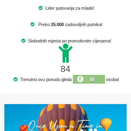
Lider putovanja za mlade!
Preko
25.000
zadovoljnih putnika!
Slobodnih mjesta po promotivnim cijenama!
84
18
Trenutno ovu ponudu gleda
osoba!