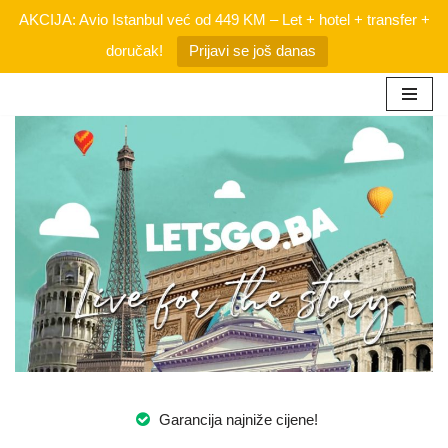
AKCIJA: Avio Istanbul već od 449 KM – Let + hotel + transfer +
doručak!
Prijavi se još danas
Skip
to
content
Garancija najniže cijene!