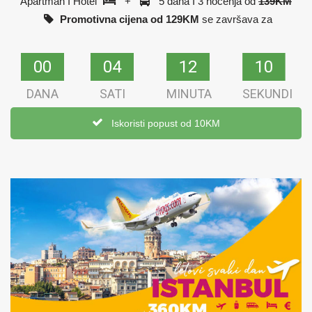
Apartman I Hotel
+
5 dana I 3 noćenja od
139KM
Promotivna cijena od 129KM
se završava za
00
00
04
04
12
12
09
09
DANA
SATI
MINUTA
SEKUNDI
Iskoristi popust od 10KM