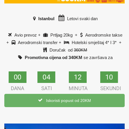
Istanbul
Letovi svaki dan
Avio prevoz +
Prtljag 20kg +
Aerodromske takse
+
Aerodromski transfer +
Hotelski smještaj 4* I 3* +
Doručak od
360KM
Promotivna cijena od 340KM
se završava za
00
00
04
04
12
12
09
09
DANA
SATI
MINUTA
SEKUNDI
Iskoristi popust od 20KM