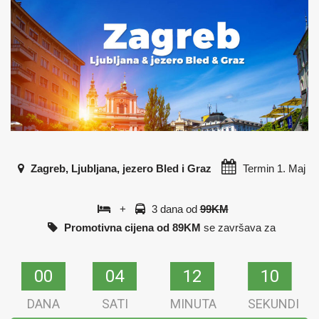
Zagreb, Ljubljana, jezero Bled i Graz
Termin
1. Maj
+
3 dana od
99KM
Promotivna cijena od 89KM
se završava za
00
00
04
04
12
12
09
09
DANA
SATI
MINUTA
SEKUNDI