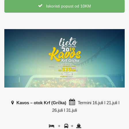
Iskoristi popust od 10KM
Kavos – otok Krf (Grčka)
Termini 16.juli I 21.juli I
26.juli I 31.juli
+
+