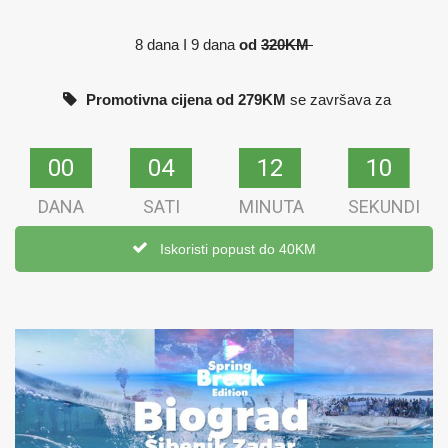
8 dana I 9 dana
od
320KM
Promotivna cijena od 279KM
se završava za
00
00
04
04
12
12
09
09
DANA
SATI
MINUTA
SEKUNDI
Iskoristi popust do 40KM