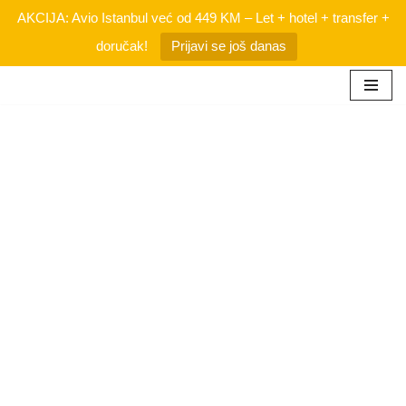
AKCIJA: Avio Istanbul već od 449 KM – Let + hotel + transfer +
doručak!
Prijavi se još danas
Skip
to
content