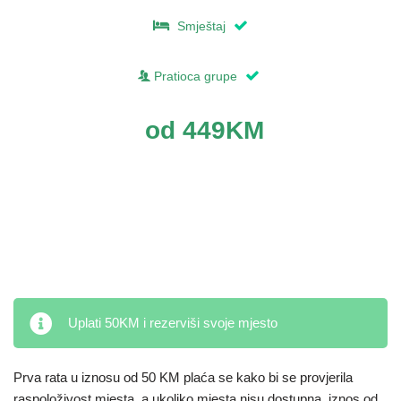
Smještaj
Pratioca grupe
od 449KM
Uplati 50KM i rezerviši svoje mjesto
Prva rata u iznosu od 50 KM plaća se kako bi se provjerila
raspoloživost mjesta, a ukoliko mjesta nisu dostupna, iznos od