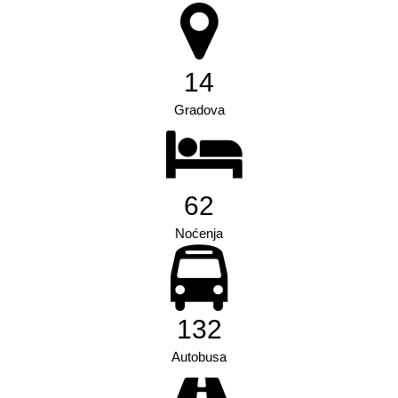
22
Gradova
87
Noćenja
200
Autobusa