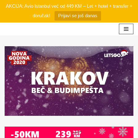
AKCIJA: Avio Istanbul već od 449 KM – Let + hotel + transfer +
doručak!
Prijavi se još danas
Skip
to
content