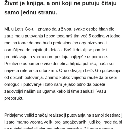
Život je knjiga, a oni koji ne putuju čitaju
samo jednu stranu.
Mi, u Let’s Go-u , znamo da u životu svake osobe bitan dio
zauzimaju putovanja i zbog toga naš tim već 5 godina vrijedno
radi na tome da ona budu profesionalno organizovana i
osmišljena do najsitnijih detalja. Baš ti detalji se pamte i
prepričavaju, a vremenom postaju najljepše uspomene.
Pozitivne uspomene više desetina hiljada putnika, naša su
najveća referenca u turizmu. One odvajaju Let’s Go putovanja
od običnih putovanja. Znamo koliko vrijedno radite da bi sebi
omogućili putovanje i zato nam je jako bitno da budete
zadovoljni našim uslugama kako bi time zaslužili Vašu
preporuku.
Pridajemo veliki značaj realizaciji putovanja na samoj destinaciji
i zato imamo veoma veliki broj angažovanih ljudi koji rade da bi
se putnici osjećali sigurno tokom boravka, 24 sata dnevno.