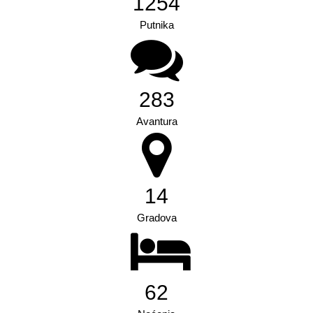
1989
Putnika
448
Avantura
23
Gradova
87