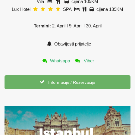
Vila
cijena 109KM
Lux Hotel
SPA
cijena 139KM
Termini:
2. April I 9. April I 30. April
Obavijesti prijatelje
Whatsapp
Viber
Informacije / Rezervacije