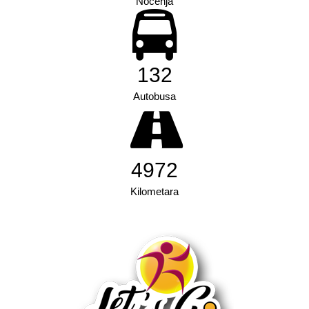
Noćenja
210
Autobusa
7883
Kilometara